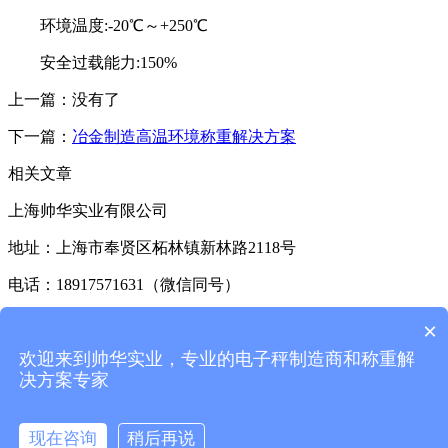
环境温度:-20℃～+250℃
安全过载能力:150%
上一篇：没有了
下一篇：
冶金制造高温环境称重解决方案
相关文章
上海帅华实业有限公司
地址：上海市奉贤区柘林镇新林路2118号
电话：18917571631（微信同号）
售后服务专线：18917571631
×
欢迎来到帅华实业，专业的电子秤制造商和称重解
版权所有：上海帅华实业有限公司
决方案专家
返回首页
一键拨号
现在咨询
稍后再说
产品展示